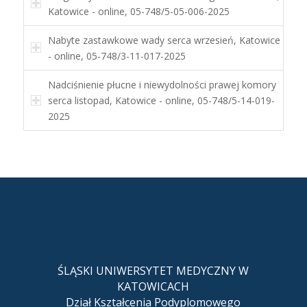
Katowice - online, 05-748/5-05-006-2025
Nabyte zastawkowe wady serca wrzesień, Katowice
- online, 05-748/3-11-017-2025
Nadciśnienie płucne i niewydolności prawej komory
serca listopad, Katowice - online, 05-748/5-14-019-
2025
ŚLĄSKI UNIWERSYTET MEDYCZNY W
KATOWICACH
Dział Kształcenia Podyplomowego