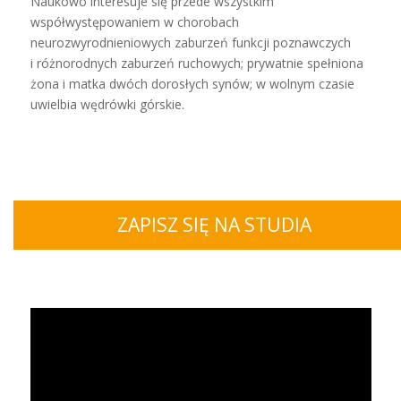
Naukowo interesuje się przede wszystkim
współwystępowaniem w chorobach
neurozwyrodnieniowych zaburzeń funkcji poznawczych
i różnorodnych zaburzeń ruchowych; prywatnie spełniona
żona i matka dwóch dorosłych synów; w wolnym czasie
uwielbia wędrówki górskie.
ZAPISZ SIĘ NA STUDIA