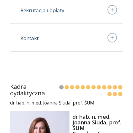
Rekrutacja i opłaty
Kontakt
Kadra
1
2
3
4
5
6
7
8
dydaktyczna
dr hab. n. med. Joanna Siuda, prof. ŚUM
dr hab. n. med.
Joanna Siuda, prof.
ŚUM